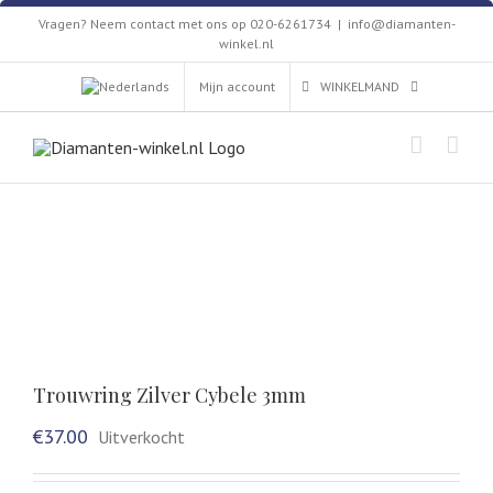
Skip
Vragen? Neem contact met ons op 020-6261734
|
info@diamanten-
to
winkel.nl
content
Mijn account
WINKELMAND
Trouwring Zilver Cybele 3mm
€
37.00
Uitverkocht