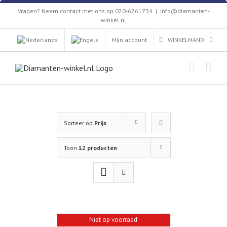
Skip
Vragen? Neem contact met ons op 020-6261734
|
info@diamanten-
to
winkel.nl
content
Mijn account
WINKELMAND
Sorteer op
Prijs
Toon
12 producten
Niet op voorraad