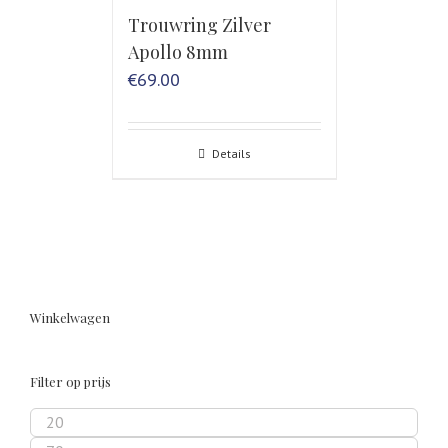
Trouwring Zilver
Apollo 8mm
€
69.00
Details
Winkelwagen
Filter op prijs
Min.
prijs
Max.