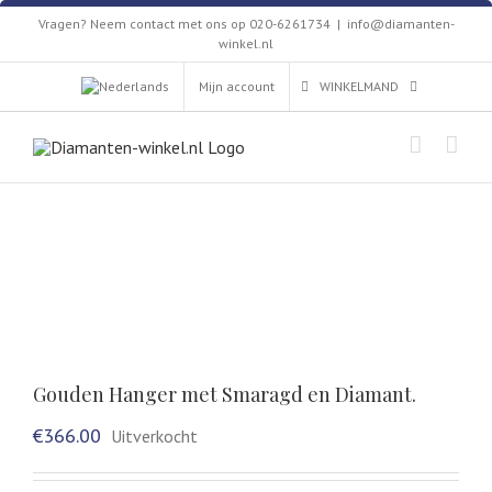
Skip
Vragen? Neem contact met ons op 020-6261734
|
info@diamanten-
to
winkel.nl
content
Mijn account
WINKELMAND
Gouden Hanger met Smaragd en Diamant.
€
366.00
Uitverkocht