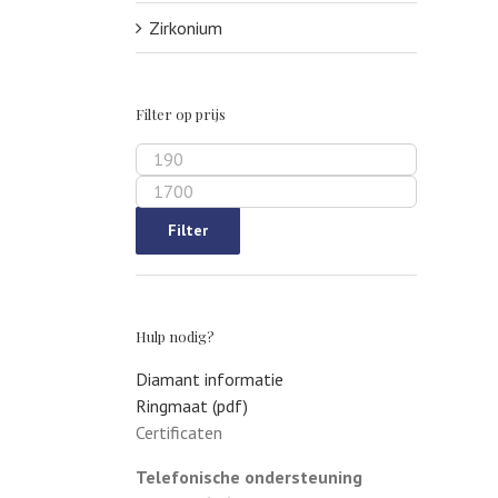
Zirkonium
Filter op prijs
Min.
prijs
Max.
prijs
Filter
Hulp nodig?
Diamant informatie
Ringmaat (pdf)
Certificaten
Telefonische ondersteuning