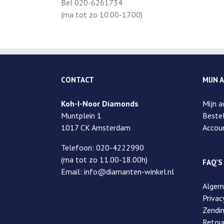
Bel 020-6261734
(ma tot zo 10.00-17.00)
CONTACT
MIJN 
Koh-I-Noor Diamonds
Mijn a
Muntplein 1
Bestel
1017 CK Amsterdam
Accou
Telefoon: 020-4222990
(ma tot zo 11.00-18.00h)
FAQ’S
Email: info@diamanten-winkel.nl
Algem
Privac
Zendi
Retou