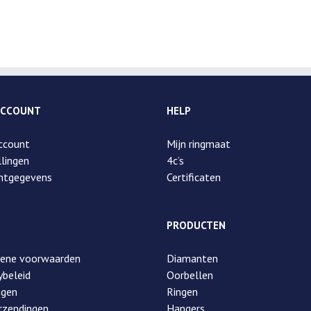
ACCOUNT
HELP
ccount
Mijn ringmaat
lingen
4c’s
ntgegevens
Certificaten
PRODUCTEN
ene voorwaarden
Diamanten
ybeleid
Oorbellen
ngen
Ringen
rzendingen
Hangers