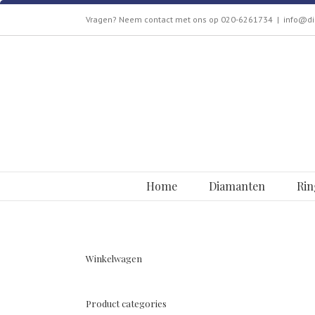
Skip
Vragen? Neem contact met ons op 020-6261734
|
info@di
to
content
Zoeken
naar:
Home
Diamanten
Rin
Winkelwagen
Product categories