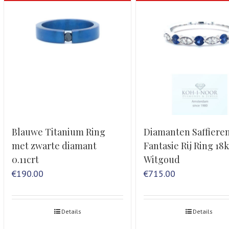
Blauwe Titanium Ring
Diamanten Saffiere
met zwarte diamant
Fantasie Rij Ring 18k
0.11crt
Witgoud
€
190.00
€
715.00
Details
Details