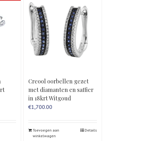
n
Creool oorbellen gezet
rt
met diamanten en saffier
in 18krt Witgoud
€
1,700.00
Toevoegen aan
Details
winkelwagen