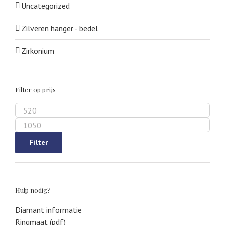
Uncategorized
Zilveren hanger - bedel
Zirkonium
Filter op prijs
Min.
prijs
Max.
prijs
Filter
Hulp nodig?
Diamant informatie
Ringmaat (pdf)