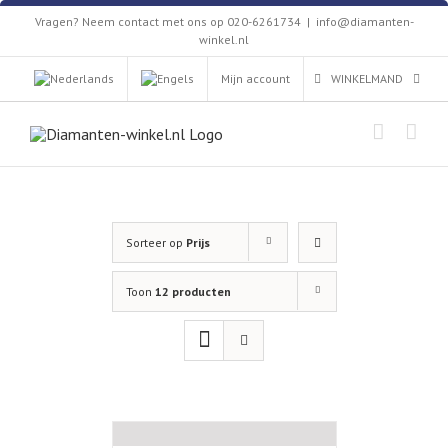
Skip
Vragen? Neem contact met ons op 020-6261734
|
info@diamanten-
to
winkel.nl
content
Mijn account
WINKELMAND
Sorteer op
Prijs
Toon
12 producten