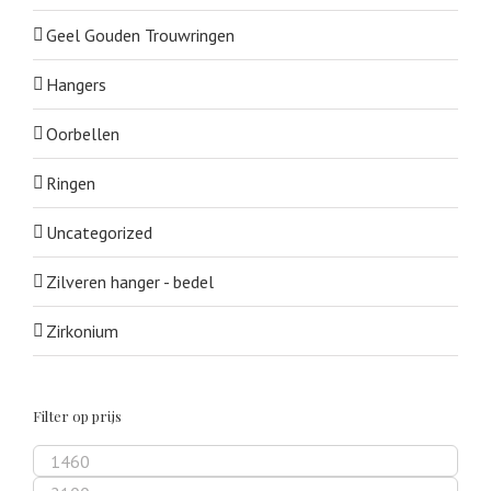
Geel Gouden Trouwringen
Hangers
Oorbellen
Ringen
Uncategorized
Zilveren hanger - bedel
Zirkonium
Filter op prijs
Min.
prijs
Max.