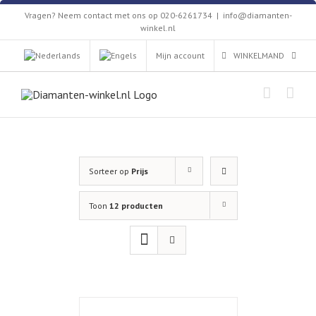
Skip
Vragen? Neem contact met ons op 020-6261734
|
info@diamanten-
to
winkel.nl
content
Mijn account
WINKELMAND
Sorteer op
Prijs
Toon
12 producten