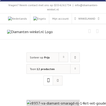
Skip
Vragen? Neem contact met ons op 020-6261734
|
info@diamanten-
to
winkel.nl
content
Mijn account
WINKELMAND
Sorteer op
Prijs
Toon
12 producten