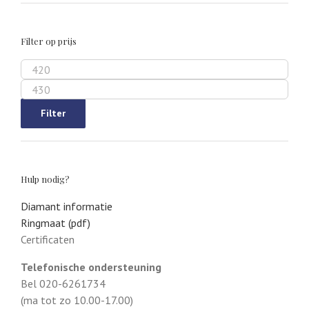
Filter op prijs
Min.
prijs
Max.
prijs
Filter
Hulp nodig?
Diamant informatie
Ringmaat (pdf)
Certificaten
Telefonische ondersteuning
Bel 020-6261734
(ma tot zo 10.00-17.00)