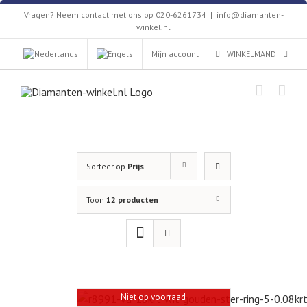
Skip
Vragen? Neem contact met ons op 020-6261734
|
info@diamanten-
to
winkel.nl
content
Mijn account
WINKELMAND
Sorteer op
Prijs
Toon
12 producten
Niet op voorraad