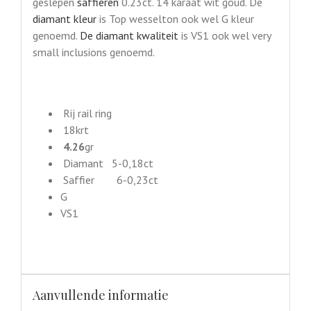
geslepen
saffieren
0.23ct. 14 karaat wit goud. De
diamant kleur
is Top wesselton ook wel G kleur
genoemd.
De diamant kwaliteit
is VS1 ook wel very
small inclusions genoemd.
Rij rail ring
18krt
4.26
gr
Diamant 5-0,18ct
Saffier 6-0,23ct
G
VS1
Aanvullende informatie