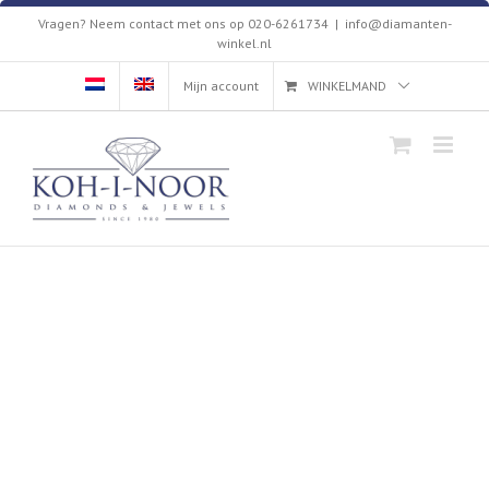
Skip
Vragen? Neem contact met ons op 020-6261734
|
info@diamanten-
to
winkel.nl
content
Mijn account
WINKELMAND