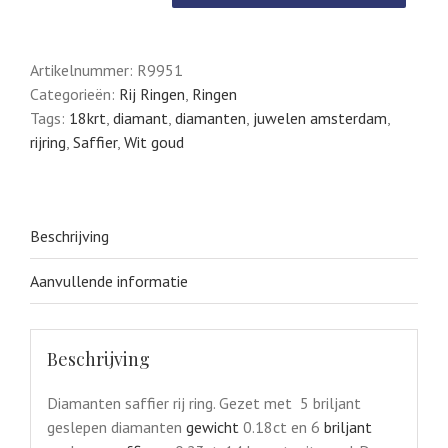
Saffier
Rij
Ring
Artikelnummer:
R9951
18krt
Categorieën:
Rij Ringen
,
Ringen
Witgouden
Tags:
18krt
,
diamant
,
diamanten
,
juwelen amsterdam
,
aantal
rijring
,
Saffier
,
Wit goud
Beschrijving
Aanvullende informatie
Beschrijving
Diamanten saffier rij ring. Gezet met 5 briljant
geslepen diamanten
gewicht
0.18ct en 6
briljant