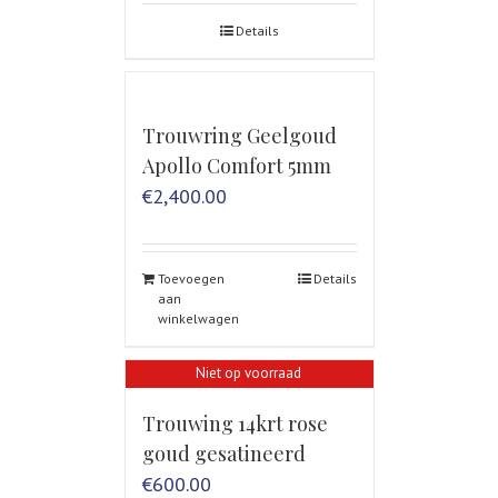
Details
Trouwring Geelgoud
Apollo Comfort 5mm
€
2,400.00
Toevoegen
Details
aan
winkelwagen
Niet op voorraad
Trouwing 14krt rose
goud gesatineerd
€
600.00