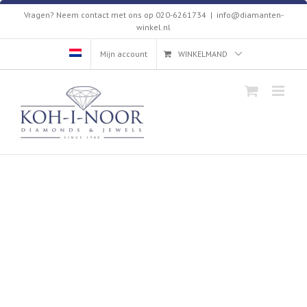
Skip
Vragen? Neem contact met ons op 020-6261734
|
info@diamanten-
to
winkel.nl
content
Mijn account
WINKELMAND