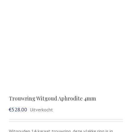
Trouwring Witgoud Aphrodite 4mm
€
528.00
Uitverkocht
Witgouden 14 karaat trouwring, deze vlakke ring is in