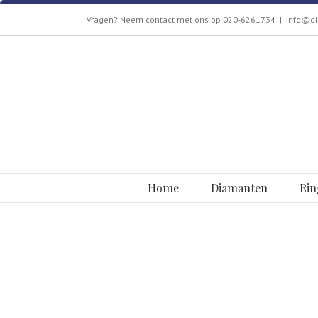
Skip
Vragen? Neem contact met ons op 020-6261734
|
info@di
to
content
Zoeken
naar:
Home
Diamanten
Rin