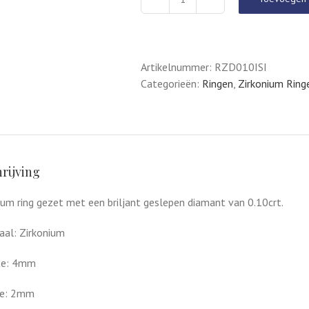
Zirkonium
Ring
aantal
Artikelnummer:
RZD010ISI
Categorieën:
Ringen
,
Zirkonium Ring
rijving
ium ring gezet met een briljant geslepen diamant van 0.10crt.
aal: Zirkonium
te: 4mm
e: 2mm