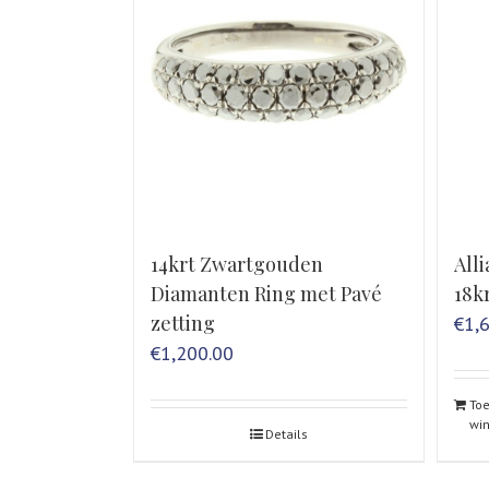
14krt Zwartgouden
Alli
Diamanten Ring met Pavé
18k
zetting
€
1,
€
1,200.00
To
wi
Details