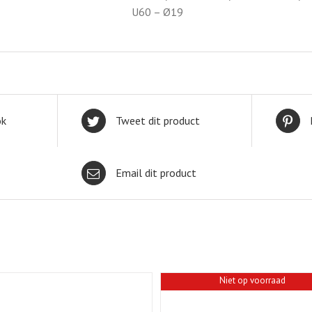
U60 – Ø19
ok
Tweet dit product
Email dit product
Niet op voorraad