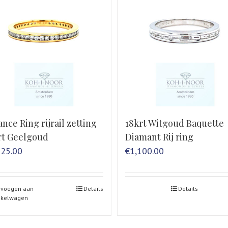
ance Ring rijrail zetting
18krt Witgoud Baquette
rt Geelgoud
Diamant Rij ring
625.00
€
1,100.00
evoegen aan
Details
Details
nkelwagen