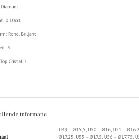
 Diamant
t: 0.10crt
orm: Rond, Briljant
it: SI
Top Cristal, I
llende informatie
U49 – Ø15,5, U50 – Ø16, U51 – Ø16.2
aat
Ø17.25, U55 – Ø17.5, U56 – Ø17.75, U