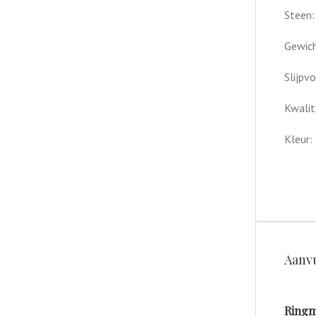
Steen:
Gewich
Slijpv
Kwalite
Kleur: 
Aanvu
Ringm