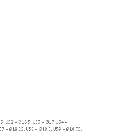
5, U52 – Ø16.5, U53 – Ø17, U54 –
57 – Ø18.25, U58 – Ø18.5, U59 – Ø18.75,