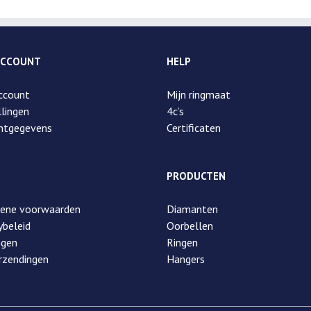
ACCOUNT
HELP
ccount
Mijn ringmaat
lingen
4c’s
ntgegevens
Certificaten
PRODUCTEN
ene voorwaarden
Diamanten
ybeleid
Oorbellen
ngen
Ringen
rzendingen
Hangers