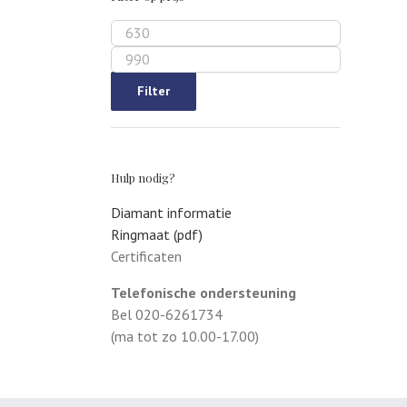
Min.
prijs
Max.
prijs
Filter
Hulp nodig?
Diamant informatie
Ringmaat (pdf)
Certificaten
Telefonische ondersteuning
Bel 020-6261734
(ma tot zo 10.00-17.00)