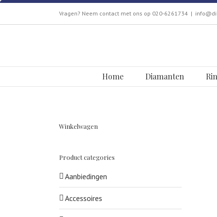
Skip
Vragen? Neem contact met ons op 020-6261734
|
info@di
to
content
Zoeken
naar:
Home
Diamanten
Ri
Winkelwagen
Product categories
Aanbiedingen
Accessoires