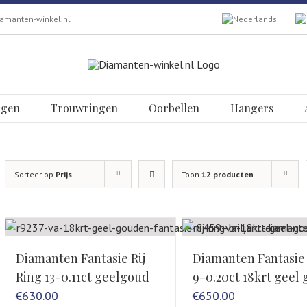
amanten-winkel.nl
ngen
Trouwringen
Oorbellen
Hangers
Sorteer op
Prijs
Toon
12 producten
Diamanten Fantasie Rij
Diamanten Fantasie
Ring 13-0.11ct geelgoud
9-0.20ct 18krt geel
€
630.00
€
650.00