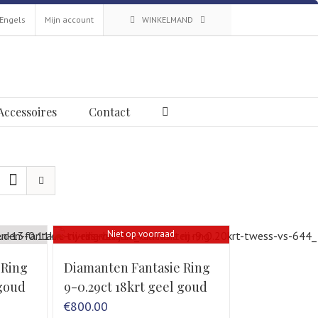
Mijn account
WINKELMAND
Accessoires
Contact
Niet op voorraad
 Ring
Diamanten Fantasie Ring
 goud
9-0.29ct 18krt geel goud
€
800.00