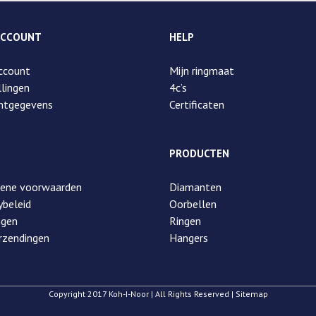
ACCOUNT
HELP
ccount
Mijn ringmaat
lingen
4c’s
ntgegevens
Certificaten
PRODUCTEN
ene voorwaarden
Diamanten
ybeleid
Oorbellen
ngen
Ringen
rzendingen
Hangers
Copyright 2017 Koh-I-Noor | All Rights Reserved | Sitemap