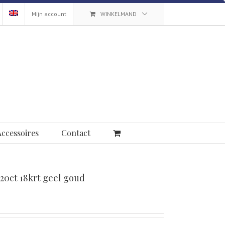
Mijn account
WINKELMAND
Accessoires
Contact
20ct 18krt geel goud