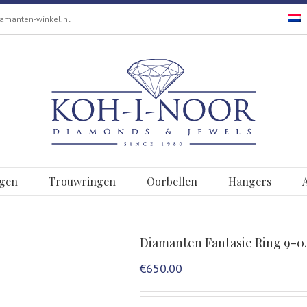
amanten-winkel.nl
gen
Trouwringen
Oorbellen
Hangers
Diamanten Fantasie Ring 9-0.
€
650.00