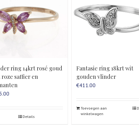
nder ring 14krt rosé goud
Fantasie ring 18krt wit
 roze saffier en
gouden vlinder
manten
€
411.00
5.00
Toevoegen aan
D
winkelwagen
Details