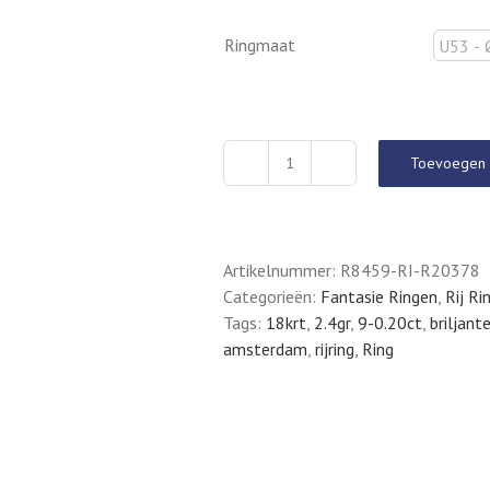
Ringmaat
Toevoegen 
Diamanten
Fantasie
Ring
9-
Artikelnummer:
R8459-RI-R20378
0.20ct
Categorieën:
Fantasie Ringen
,
Rij Ri
18krt
Tags:
18krt
,
2.4gr
,
9-0.20ct
,
briljant
geel
amsterdam
,
rijring
,
Ring
goud
aantal