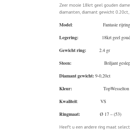
Zeer mooie 18krt geel gouden dames 
diamanten, diamant gewicht 0.20ct, 
Model
: Fantasie rijrin
Legering:
18krt geel gou
Gewicht ring:
2.4 gr
Steen:
Briljant geslepen 
Diamant gewicht:
9
-0,20ct
Kleur:
TopWesselton 
Kwaliteit
: VS
Ringmaat:
Ø 17 – (53)
Heeft u een andere ring maat selec