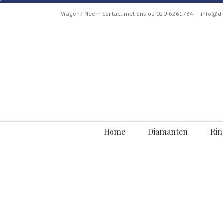
Skip
Vragen? Neem contact met ons op 020-6261734
|
info@di
to
content
Zoeken
naar:
Home
Diamanten
Rin