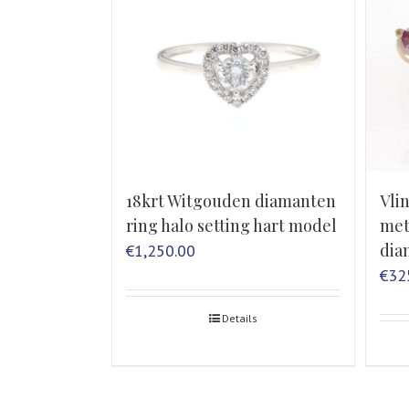
18krt Witgouden diamanten
Vli
ring halo setting hart model
met
dia
€
1,250.00
€
32
Details