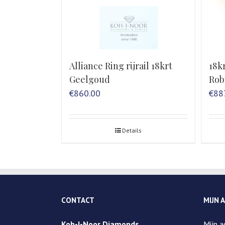
Alliance Ring rijrail 18krt
18k
Geelgoud
Robi
€
860.00
€
88
Details
CONTACT
MIJN 
Koh-I-Noor Diamonds
Mijn a