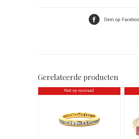
Deel op Facebo
Gerelateerde producten
Niet op voorraad