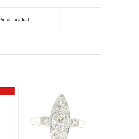
Pin dit product