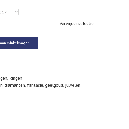
Verwijder selectie
aan winkelwagen
ngen
,
Ringen
en
,
diamanten
,
fantasie
,
geelgoud
,
juwelen