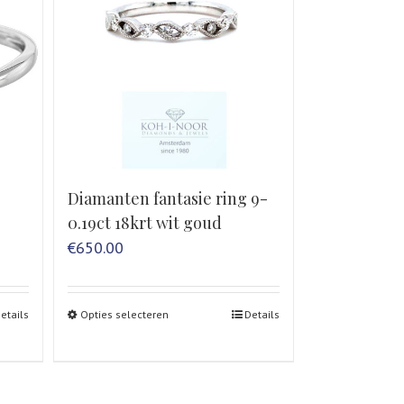
Diamanten fantasie ring 9-
0.19ct 18krt wit goud
€
650.00
etails
Opties selecteren
Details