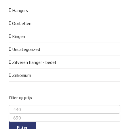
Hangers
Oorbellen
Ringen
Uncategorized
Zilveren hanger - bedel
Zirkonium
Filter op prijs
Min.
prijs
Max.
prijs
Filter