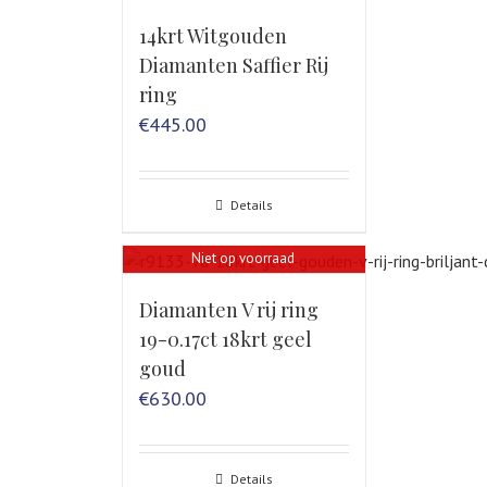
14krt Witgouden
Diamanten Saffier Rij
ring
€
445.00
Details
Niet op voorraad
Diamanten V rij ring
19-0.17ct 18krt geel
goud
€
630.00
Details