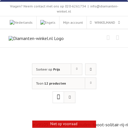
Skip
Vragen? Neem contact met ons op 020-6261734
|
info@diamanten-
to
winkel.nl
content
Mijn account
WINKELMAND
Sorteer op
Prijs
Toon
12 producten
Niet op voorraad