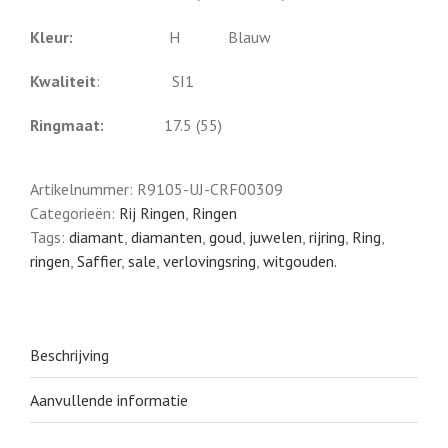
Kleur:
H Blauw
Kwaliteit
: SI1
Ringmaat:
17.5 (55)
Artikelnummer:
R9105-UJ-CRF00309
Categorieën:
Rij Ringen
,
Ringen
Tags:
diamant
,
diamanten
,
goud
,
juwelen
,
rijring
,
Ring
,
ringen
,
Saffier
,
sale
,
verlovingsring
,
witgouden.
Beschrijving
Aanvullende informatie