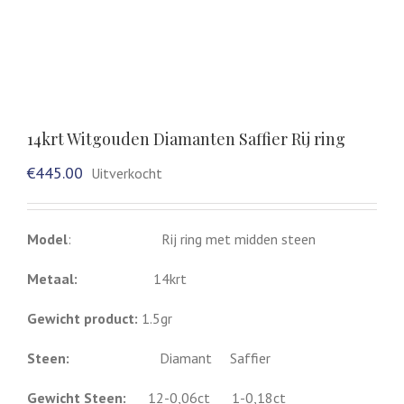
14krt Witgouden Diamanten Saffier Rij ring
€
445.00
Uitverkocht
Model
: Rij ring met midden steen
Metaal:
14krt
Gewicht product:
1.5gr
Steen:
Diamant Saffier
Gewicht Steen:
12-0,06ct 1-0,18ct