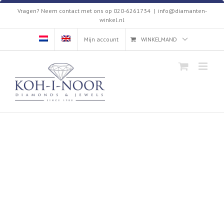
Skip
Vragen? Neem contact met ons op 020-6261734
|
info@diamanten-
to
winkel.nl
content
Mijn account
WINKELMAND